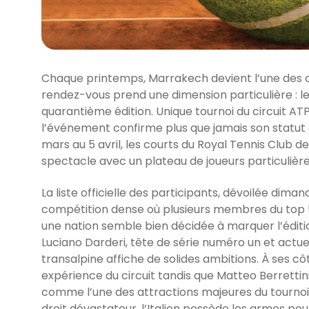
Chaque printemps, Marrakech devient l’une des ca
rendez-vous prend une dimension particulière : le
quarantième édition. Unique tournoi du circuit ATP
l’événement confirme plus que jamais son statut d
mars au 5 avril, les courts du Royal Tennis Clu
spectacle avec un plateau de joueurs particulièr
La liste officielle des participants, dévoilée dim
compétition dense où plusieurs membres du top 5
une nation semble bien décidée à marquer l’éditio
Luciano Darderi, tête de série numéro un et actuel
transalpine affiche de solides ambitions. À ses 
expérience du circuit tandis que Matteo Berrettin
comme l’une des attractions majeures du tournoi.
droit dévastateur, l’Italien possède les armes pour