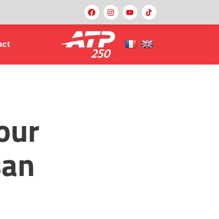
act
our
san