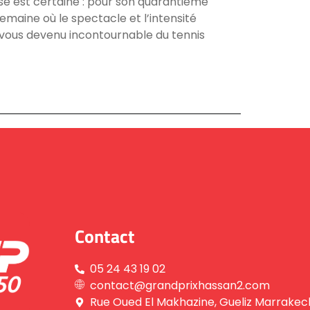
se est certaine : pour son quarantième
emaine où le spectacle et l’intensité
z-vous devenu incontournable du tennis
Contact
05 24 43 19 02
contact@grandprixhassan2.com
Rue Oued El Makhazine, Gueliz Marrakec