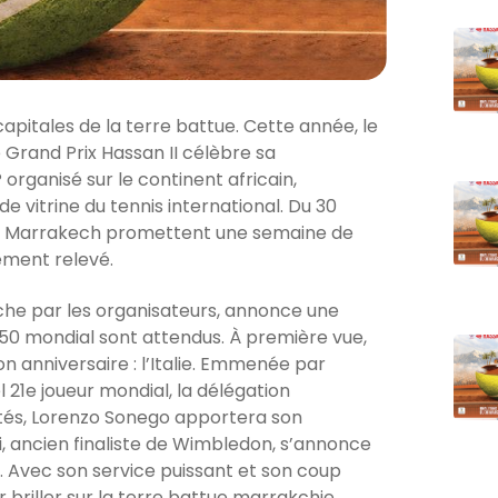
pitales de la terre battue. Cette année, le
 Grand Prix Hassan II célèbre sa
 organisé sur le continent africain,
e vitrine du tennis international. Du 30
b de Marrakech promettent une semaine de
ement relevé.
anche par les organisateurs, annonce une
0 mondial sont attendus. À première vue,
n anniversaire : l’Italie. Emmenée par
 21e joueur mondial, la délégation
côtés, Lorenzo Sonego apportera son
i, ancien finaliste de Wimbledon, s’annonce
 Avec son service puissant et son coup
 briller sur la terre battue marrakchie.