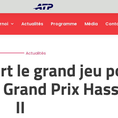
rnoi
Actualités
Programme
Média
Cont
Actualités
t le grand jeu p
u Grand Prix Has
II